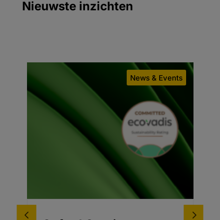
Nieuwste inzichten
ws & Events
Blog