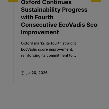
s
Artificial Intelligence in
rogress
Drug Discover:
Accelerate the Path
Vadis Score
from Bench to Bedside
Explore how AI in drug discovery
accelerates pharmaceutical research,
ight
drug development, and...
t,
o...
jul 07, 2026