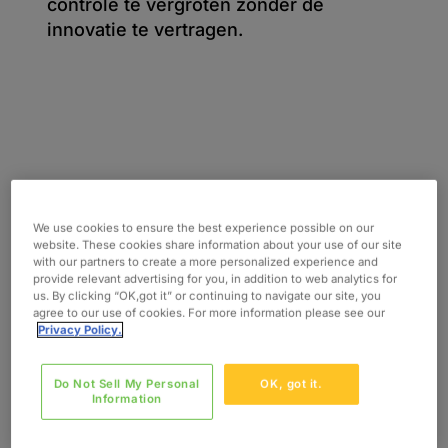
controle te vergroten zonder de
innovatie te vertragen.
We use cookies to ensure the best experience possible on our
website. These cookies share information about your use of our site
Regelgevingsstrategie en
with our partners to create a more personalized experience and
ondersteuning tijdens
provide relevant advertising for you, in addition to web analytics for
levenscyclus
us. By clicking “OK,got it” or continuing to navigate our site, you
agree to our use of cookies. For more information please see our
Privacy Policy.
We ondersteunen de planning en
uitvoering conform de regelgeving
Do Not Sell My Personal
OK, got it.
voor de gehele productlevenscyclus
Information
door organisaties te helpen bij de