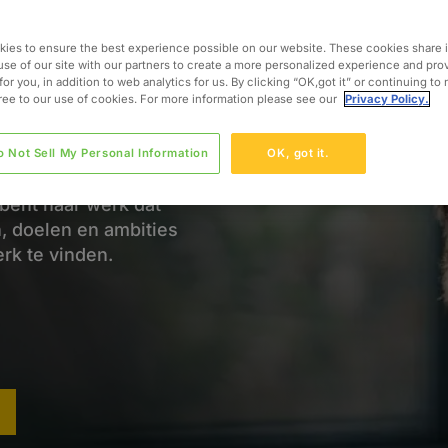
y.
.
ies to ensure the best experience possible on our website. These cookies share 
use of our site with our partners to create a more personalized experience and pro
for you, in addition to web analytics for us. By clicking “OK,got it” or continuing to
gree to our use of cookies. For more information please see our
Privacy Policy.
ertrouwen op onze
o Not Sell My Personal Information
OK, got it.
gingen op te lossen en
 bent naar werk dat
, doelen en ambities
rk te vinden.