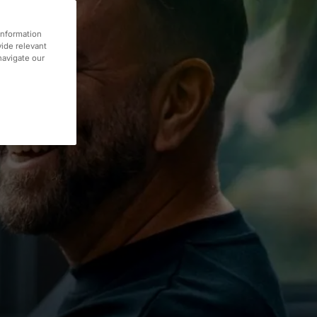
information
vide relevant
 navigate our