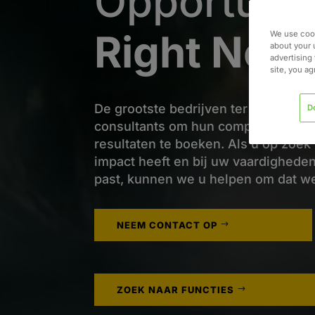
Opportunit
Right Now
We use cook
about your 
advertising 
site, you a
De grootste bedrijven ter wereld v
D
consultants om hun complexe uitda
resultaten te boeken. Als u op zoek
impact heeft en bij uw vaardigheden
past, kunnen we u helpen om dat we
NEEM CONTACT OP
ZOEK NAAR FUNCTIES