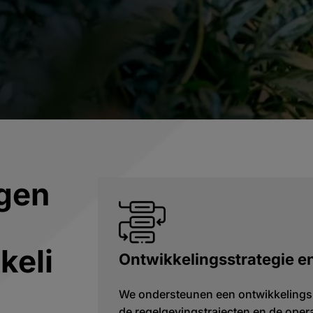
gen
keli
Ontwikkelingsstrategie e
We ondersteunen een ontwikkelingsp
de regelgevingstrajecten en de opera