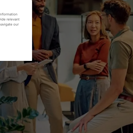
information
vide relevant
 navigate our