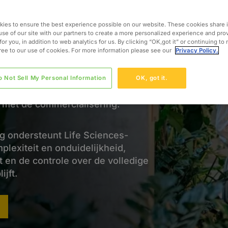
iences-producten
ies to ensure the best experience possible on our website. These cookies share 
use of our site with our partners to create a more personalized experience and pro
g binnen Life Sciences vraagt om
for you, in addition to web analytics for us. By clicking “OK,got it” or continuing to
gree to our use of cookies. For more information please see our
Privacy Policy.
ed van wetenschap, regelgeving en
n organisaties bij het versterken van
die tijdige voortgang, afstemming
o Not Sell My Personal Information
OK, got it.
te kwaliteit waarborgen, vanaf de
n met de commercialisering.
g ondersteunt Life Sciences-
plexiteit en onduidelijkheid,
 en de controle over de volledige
jft.