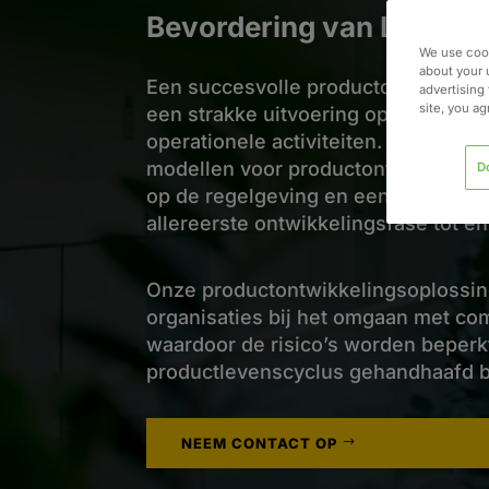
Bevordering van Life Sc
We use cook
about your 
Een succesvolle productontwikkelin
advertising 
site, you a
een strakke uitvoering op het gebi
operationele activiteiten. Wij helpe
modellen voor productontwikkeling 
D
op de regelgeving en een consisten
allereerste ontwikkelingsfase tot e
Onze productontwikkelingsoplossin
organisaties bij het omgaan met com
waardoor de risico’s worden beperkt
productlevenscyclus gehandhaafd bli
NEEM CONTACT OP