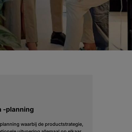
n -planning
lanning waarbij de productstrategie,
tionele uitvoering allemaal op elkaar