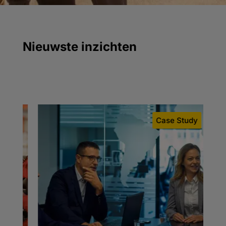
Nieuwste inzichten
og
Case Study