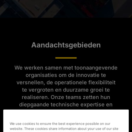
Aandachtsgebieden
We werken samen met toonaangevende
organisaties om de innovatie te
versnellen, de operationele flexibiliteit
te vergroten en duurzame groei te
realiseren. Onze teams zetten hun
diepgaande technische expertise en
hun kennis van de regelgeving en de
sector in om bedrijven te helpen om in
We use cookies to ensure the best experience possible on our
een snel veranderende markt te
website. These cookies share information about your use of our site