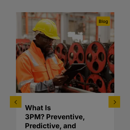
og
Blog
What Is
3PM? Preventive,
Predictive, and