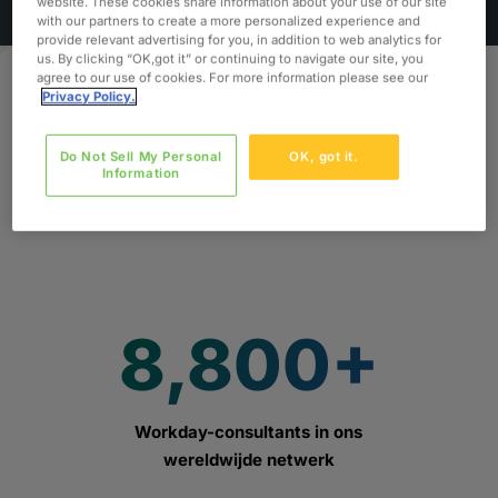
website. These cookies share information about your use of our site
with our partners to create a more personalized experience and
provide relevant advertising for you, in addition to web analytics for
us. By clicking “OK,got it” or continuing to navigate our site, you
agree to our use of cookies. For more information please see our
Privacy Policy.
Het voordeel van Oxford:
Do Not Sell My Personal
OK, got it.
waarom Oxford?
Information
8,800+
Workday-consultants in ons
wereldwijde netwerk