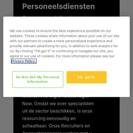
Personeelsdiensten
Onze personeelsdiensten geven u
flexibele toegang tot vooraf
We use cookies to ensure the best experience possible on our
gecontroleerde,
website. These cookies share information about your use of our site
hooggekwalificeerde
with our partners to create a more personalized experience and
provide relevant advertising for you, in addition to web analytics for
professionals die vanaf dag één
us. By clicking “OK,got it” or continuing to navigate our site, you
voor u klaarstaan.
agree to our use of cookies. For more information please see our
Privacy Policy.
Het maakt niet uit of u tijdelijk
ondersteuning nodig hebt,
Do Not Sell My Personal
OK, got it.
speciale expertise zoekt of uw
Information
team snel wilt uitbreiden: wij
leveren The Right Talent. Right
Now. Omdat we over specialisten
uit de sector beschikken, is onze
resourcing eenvoudig en
schaalbaar. Onze Recruiters en