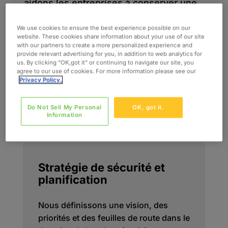
aidons les entreprises à conserver une
longueur d’avance sur les menaces tout
en continuant à mettre en œuvre des
We use cookies to ensure the best experience possible on our
website. These cookies share information about your use of our site
pratiques de sécurité robustes et
with our partners to create a more personalized experience and
durables.
provide relevant advertising for you, in addition to web analytics for
us. By clicking “OK,got it” or continuing to navigate our site, you
agree to our use of cookies. For more information please see our
Privacy Policy.
Do Not Sell My Personal
OK, got it.
Information
Stratégie de sécurité et
planification
Nous définissons une vision, des
priorités et des feuilles de route dans le