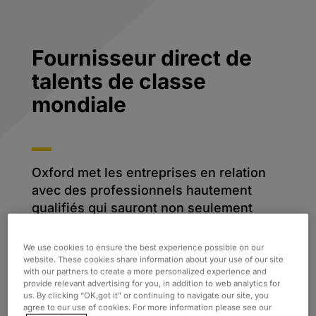
Fournisseur direct de
talents de classe
mondiale
Oxford met les entreprises en relation
avec des professionnels hautement
qualifiés qui sauront non seulement
apporter leur expertise technique, mais
également s’intégrer au sein de leurs
We use cookies to ensure the best experience possible on our
équipes.
website. These cookies share information about your use of our site
with our partners to create a more personalized experience and
provide relevant advertising for you, in addition to web analytics for
us. By clicking “OK,got it” or continuing to navigate our site, you
Notre réseau de talents mondial vous
agree to our use of cookies. For more information please see our