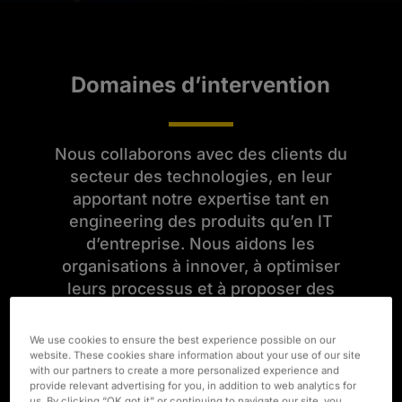
Domaines d’intervention
Nous collaborons avec des clients du
secteur des technologies, en leur
apportant notre expertise tant en
engineering des produits qu’en IT
d’entreprise. Nous aidons les
organisations à innover, à optimiser
leurs processus et à proposer des
solutions qui répondent aux exigences
d’un monde connecté. Grâce à leurs
We use cookies to ensure the best experience possible on our
compétences techniques pointues et à
website. These cookies share information about your use of our site
with our partners to create a more personalized experience and
leur connaissance du secteur, nos
provide relevant advertising for you, in addition to web analytics for
équipes vous aident à atteindre vos
us. By clicking “OK,got it” or continuing to navigate our site, you