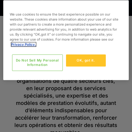
We use cookies to ensure the best experience possible on our
website. These cookies share information about your use of our site
with our partners to create a more personalized experience and
provide relevant advertising for you, in addition to web analytics for
us. By clicking “OK,got it” or continuing to navigate our site, you
agree to our use of cookies. For more information please see our
Une expertise sur les marchés
Privacy Policy.
qui façonnent l’avenir
Do Not Sell My Personal
OK, got it.
Information
Nous collaborons avec des
organisations de quatre secteurs clés,
en leur proposant des services
spécialisés, une expertise et des
modèles de prestation évolutifs, autant
d’éléments indispensables pour
accélérer leur transformation, renforcer
leurs opérations et obtenir des résultats