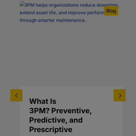
og
Blog
What Is
3PM? Preventive,
Predictive, and
Prescriptive