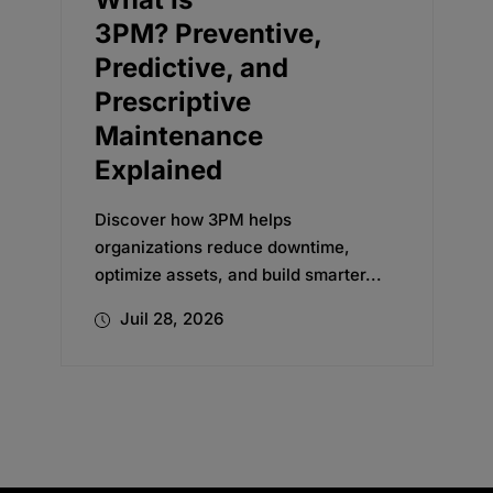
M? Preventive,
Adoption f
dictive, and
Planning
scriptive
Transform
intenance
Discover how Ox
plained
management expe
global beverage
over how 3PM helps
new...
nizations reduce downtime,
ize assets, and build smarter...
il 28, 2026
Juil 24, 2026