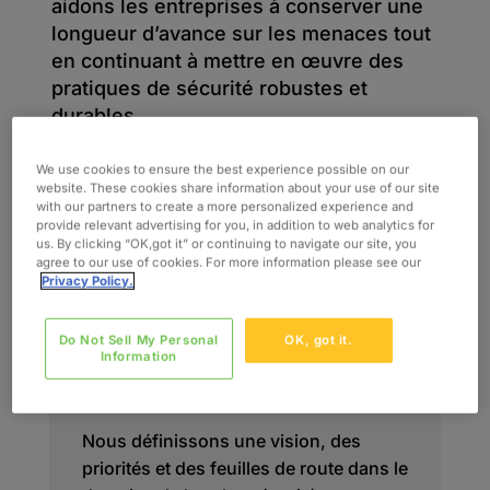
aidons les entreprises à conserver une
longueur d’avance sur les menaces tout
en continuant à mettre en œuvre des
pratiques de sécurité robustes et
durables.
We use cookies to ensure the best experience possible on our
website. These cookies share information about your use of our site
with our partners to create a more personalized experience and
provide relevant advertising for you, in addition to web analytics for
us. By clicking “OK,got it” or continuing to navigate our site, you
agree to our use of cookies. For more information please see our
Privacy Policy.
Do Not Sell My Personal
OK, got it.
Stratégie de sécurité et
Information
planification
Nous définissons une vision, des
priorités et des feuilles de route dans le