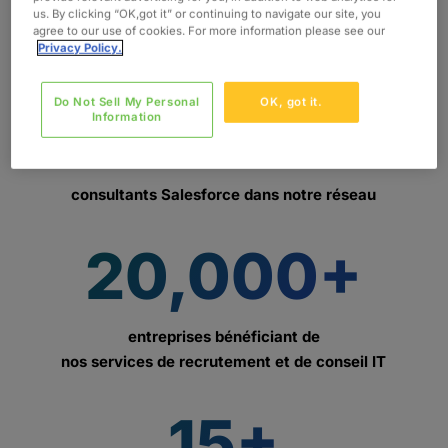
Pourquoi choisir Oxford ?
us. By clicking “OK,got it” or continuing to navigate our site, you
agree to our use of cookies. For more information please see our
Privacy Policy.
Do Not Sell My Personal
OK, got it.
700+
Information
consultants Salesforce dans notre réseau
20,000+
entreprises bénéficiant de
nos services de recrutement et de conseil IT
15+