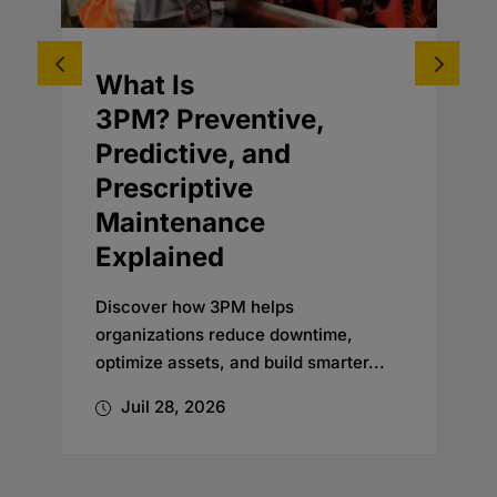
Driving Business
Adoption for an o9
Planning
Transformation
Discover how Oxford’s change
management expertise helped a
global beverage company embrace
new...
Juil 24, 2026