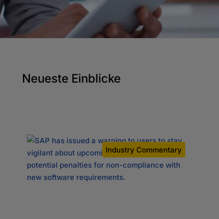
Neueste Einblicke
dy
Industry Commentary