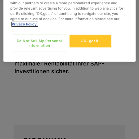
Unternehmen ganz individuelle
with our partners to create a more personalized experience and
Anforderungen hat, halten wir
provide relevant advertising for you, in addition to web analytics for
us. By clicking “OK,got it” or continuing to navigate our site, you
fachspezifische SAP-Kompetenz mit
agree to our use of cookies. For more information please see our
flexiblen Service-Modellen bereit. Sie
Privacy Policy.
benötigen eine gezielte Beratung,
projektbasierte Leistungen oder
Do Not Sell My Personal
OK, got it.
Information
fortlaufenden Support? Unsere Teams
stellen eine nahtlose Integration bei
maximaler Rentabilität Ihrer SAP-
Investitionen sicher.