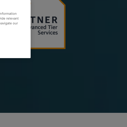
information
vide relevant
 navigate our