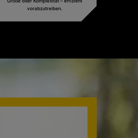
Größe oder Komplexität – effizient
vorabzutreiben.