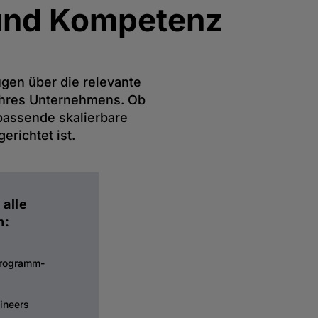
und Kompetenz
ügen über die relevante
 Ihres Unternehmens. Ob
passende skalierbare
erichtet ist.
alle
n:
Programm-
ineers