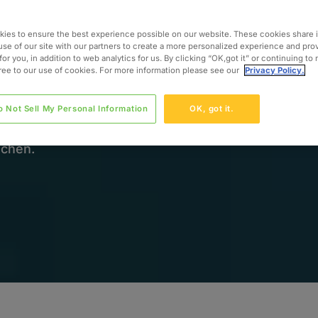
petente Beratung und Ressourcen
v zu unterstützen.
ies to ensure the best experience possible on our website. These cookies share 
use of our site with our partners to create a more personalized experience and pro
for you, in addition to web analytics for us. By clicking “OK,got it” or continuing to
gree to our use of cookies. For more information please see our
Privacy Policy.
ebs, Aufrüstung bestehender
d-Aufwendungen – wir verknüpfen
o Not Sell My Personal Information
OK, got it.
e mit flexiblen
 Vorhaben schneller umsetzen und
ichen.