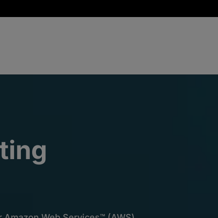
ting
für Amazon Web Services™ (AWS)