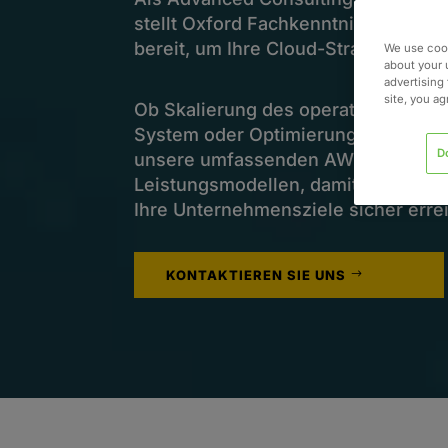
stellt Oxford Fachkenntnisse, kom
bereit, um Ihre Cloud-Strategie akti
We use cook
about your 
advertising 
site, you a
Ob Skalierung des operativen Betri
System oder Optimierung der Clou
D
unsere umfassenden AWS-Kenntniss
Leistungsmodellen, damit Sie Ihre
Ihre Unternehmensziele sicher erre
KONTAKTIEREN SIE UNS