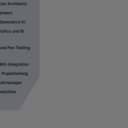
tion Architects
ineers
 Generative KI
lytics und BI
 und Pen Testing
AWS-Integration
Projektleitung
duktmanager
nalytiker