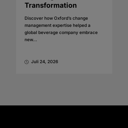
ansformation
Consecuti
Improvem
over how Oxford’s change
gement expertise helped a
Oxford marks its 
al beverage company embrace
EcoVadis score 
..
reinforcing its c
li 24, 2026
Juli 20, 2026