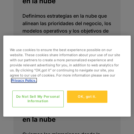
en la nube
Definimos estrategias en la nube que
alinean las prioridades del negocio, los
modelos operativos y los objetivos de
optimización. Esto incluye el desarrollo
de hojas de ruta, la priorización de
We use cookies to ensure the best experience possible on our
cargas de trabajo y marcos de decisión
website. These cookies share information about your use of our site
que consolidan la nube como una
with our partners to create a more personalized experience and
provide relevant advertising for you, in addition to web analytics for
capacidad a largo plazo de
us. By clicking “OK,got it” or continuing to navigate our site, you
rendimiento y valor de negocio.
agree to our use of cookies. For more information please see our
Privacy Policy.
Do Not Sell My Personal
OK, got it.
Information
Migración y modernización
en la nube