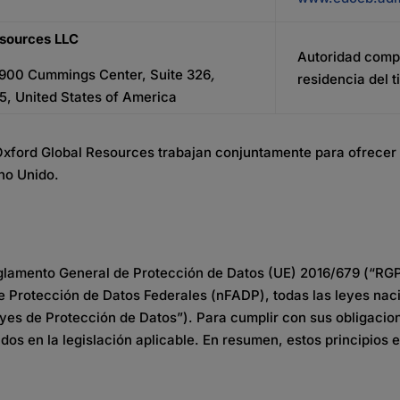
esources
LLC
Autoridad comp
: 900 Cummings Center, Suite 326
,
residencia del t
5, United States of America
ord Global Resources trabajan conjuntamente para ofrecer se
no Unido.
glamento
General de
Protección
de
Datos
(UE) 2016/679 (“RG
e
Protección
de
Datos
Federales (
nFADP
),
todas
las
leyes
nac
yes
de
Protección
de
Datos
”).
Para cumplir con sus obligacion
dos en la legislación aplicable. En resumen, estos principios 