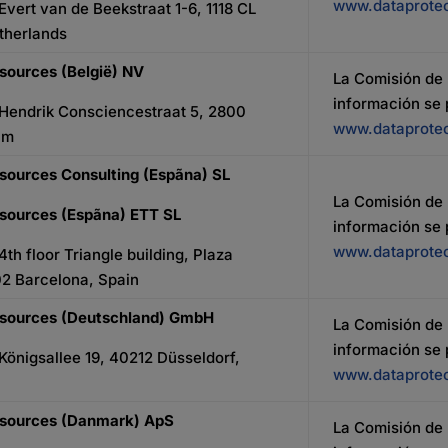
www.dataprotec
 Evert van de Beekstraat 1-6, 1118 CL
therlands
sources (België) NV
La Comisión de 
información se
: Hendrik Consciencestraat 5, 2800
www.dataprotec
um
sources Consulting (Espãna) SL
La Comisión de 
esources (Espãna) ETT SL
información se
www.dataprotec
4th floor Triangle building, Plaza
02 Barcelona, Spain
esources (Deutschland) GmbH
La Comisión de 
información se
 Königsallee 19, 40212 Düsseldorf,
www.dataprotec
esources (Danmark) ApS
La Comisión de 