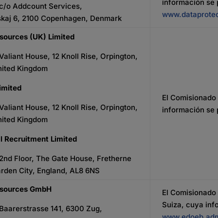
información se
: c/o Addcount Services,
www.dataprotec
skaj 6, 2100 Copenhagen, Denmark
sources (UK) Limited
 Valiant House, 12 Knoll Rise, Orpington,
nited Kingdom
imited
El Comisionado 
 Valiant House, 12 Knoll Rise, Orpington,
información se
nited Kingdom
al Recruitment Limited
 2nd Floor, The Gate House, Fretherne
rden City, England, AL8 6NS
esources GmbH
El Comisionado 
Suiza, cuya inf
 Baarerstrasse 141, 6300 Zug,
www.edoeb.adm