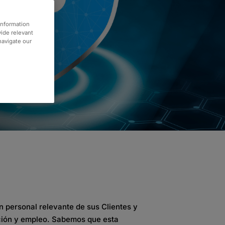
information
vide relevant
 navigate our
n
personal
relevante
de sus
Clientes
y
ción
y
empleo
.
Sabemos que esta