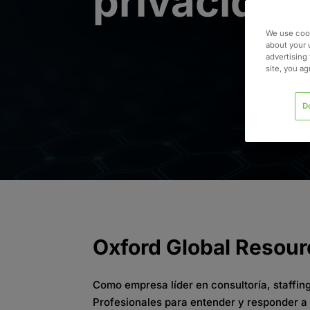
privacidad
We use cook
about your 
advertising 
site, you a
D
Oxford Global Resou
Como
empresa
líder
en
consultoría
, staffin
Profesionales
para
entender
y responder a