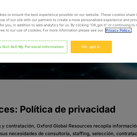
ies to ensure the best experience possible on our website. These cookies share 
use of our site with our partners to create a more personalized experience and pro
for you, in addition to web analytics for us. By clicking “OK,got it” or continuing to
gree to our use of cookies. For more information please see our
Privacy Policy.
o Not Sell My Personal Information
OK, got it.
rces:
Política de privacidad
g y
contratación
, Oxford Global Resources
recopila
informació
 sus
necesidades
de
consultoría
, staffing,
selección
,
contrata