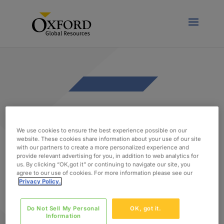
404 Error
We use cookies to ensure the best experience possible on our
website. These cookies share information about your use of our site
with our partners to create a more personalized experience and
Die angeforderte
provide relevant advertising for you, in addition to web analytics for
us. By clicking “OK,got it” or continuing to navigate our site, you
Seite wurde nicht
agree to our use of cookies. For more information please see our
Privacy Policy.
gefunden.
Do Not Sell My Personal
OK, got it.
Information